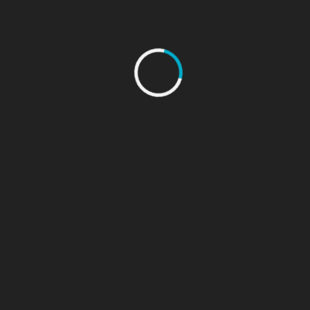
AIRBUS HELICOPTER EC130B4
BELL 412EP
AGUSTA WESTLAND AW189
AGUSTA WESTLAND AW109
AGUSTA WESTLAND AW169